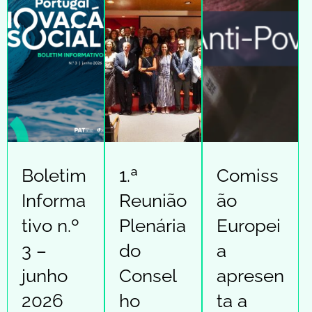
Boletim
1.ª
Comiss
Informa
Reunião
ão
tivo n.º
Plenária
Europei
3 –
do
a
junho
Consel
apresen
2026
ho
ta a