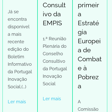
Consult
primeir
Já se
ivo da
a
encontra
EMPIS
Estraté
disponível
gia
a mais
1.ª Reunião
Europei
recente
Plenária do
a de
edição do
Conselho
Boletim
Combat
Consultivo
Informativo
e à
da Portugal
da Portugal
Pobrez
Inovação
Inovação
Social
a
Social,(...)
Ler mais
Ler mais
A
Comissão