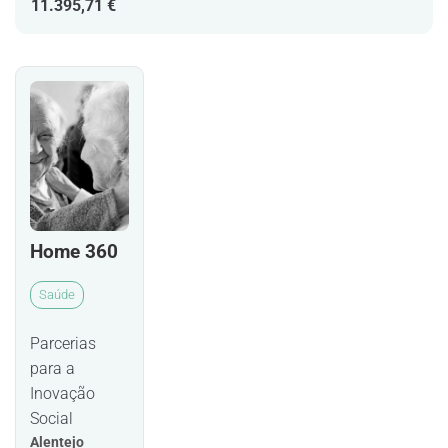
11.395,71 €
Home 360
Saúde
Parcerias
para a
Inovação
Social
Alentejo