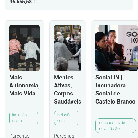
96.655,58 €
Mais
Mentes
Social IN |
Autonomia,
Ativas,
Incubadora
Mais Vida
Corpos
Social de
Saudáveis
Castelo Branco
Inclusão
Inclusão
Social
Social
Incubadoras de
Inovação Social
Parcerias
Parcerias