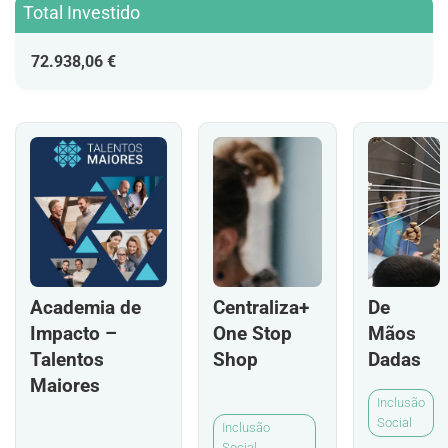
Total Investido
72.938,06 €
Academia de
Centraliza+
De
Impacto –
One Stop
Mãos
Talentos
Shop
Dadas
Maiores
Inclusão
Social
Inclusão
Social