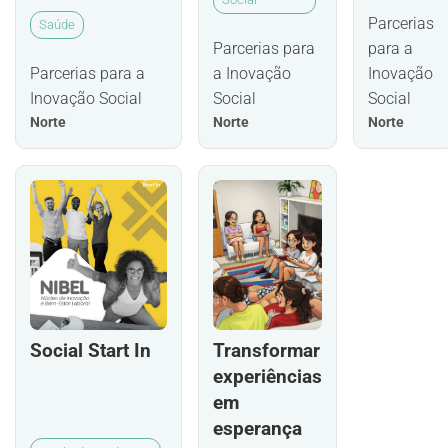
Parcerias
Saúde
Parcerias para
para a
Parcerias para a
a Inovação
Inovação
Inovação Social
Social
Social
Norte
Norte
Norte
Social Start In
Transformar
experiências
em
esperança