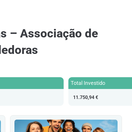
as – Associação de
dedoras
Total Investido
11.750,94 €