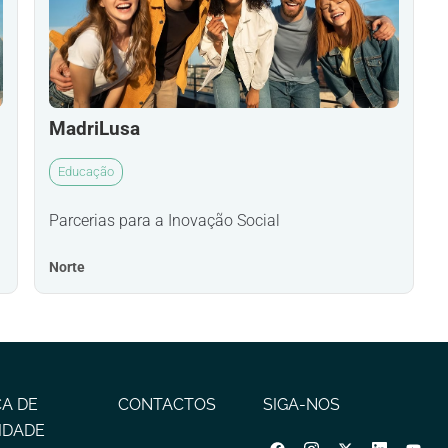
MadriLusa
Educação
Parcerias para a Inovação Social
Norte
CA DE
CONTACTOS
SIGA-NOS
IDADE