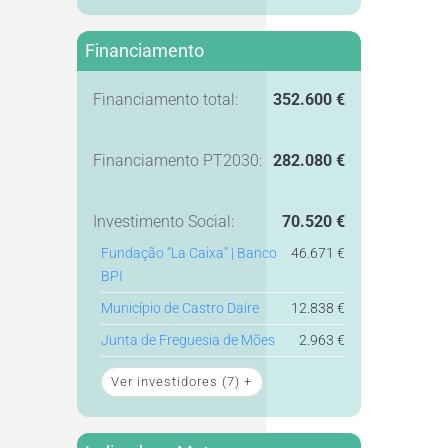
Financiamento
Financiamento total:
352.600 €
Financiamento PT2030:
282.080 €
Investimento Social:
70.520 €
Fundação “La Caixa” | Banco
46.671 €
BPI
Município de Castro Daire
12.838 €
Junta de Freguesia de Mões
2.963 €
Ver investidores
(7)
+