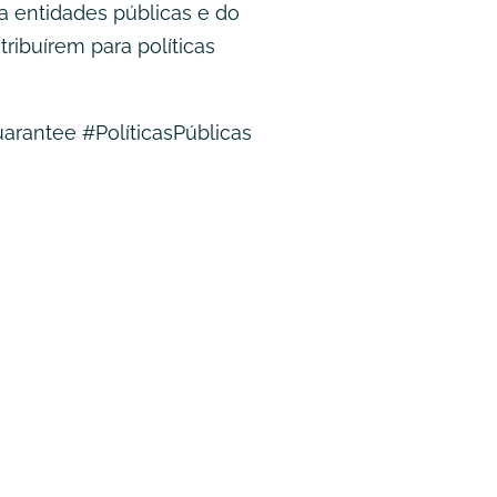
 entidades públicas e do
ribuírem para políticas
arantee #PolíticasPúblicas