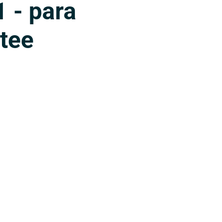
1 - para
ntee